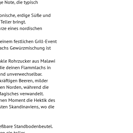
ge Note, die typisch
onische, erdige Süße und
Teller bringt.
ürze eines nordischen
einem festlichen Grill-Event
lachs Gewürzmischung ist
nkle Rohrzucker aus Malawi
 die deinen Flammlachs in
 und unverwechselbar.
räftigen Beeren, milder
hen Norden, während die
Magisches verwandelt.
einen Moment die Hektik des
üsten Skandinaviens, wo die
ießbare Standbodenbeutel.
en ein tolles