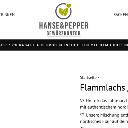
TRINKEN
BACKEN
ES: 12% RABATT AUF PRODUKTNEUHEITEN MIT DEM CODE: NEU
Pause
Diashow
Startseite
/
Flammlachs 
🤍 Hol dir das Jahrmark
mit authentischem nord
🤍 Unsere Mischung entf
nordisches Flair auf dein