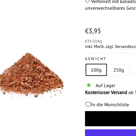
🤍 Verfeinert mit kanad
unverwechselbares Gesc
Normaler
€3,95
Preis
€39,50
/
kg
inkl. MwSt. zzgl.
Versandkos
GEWICHT
100g
250g
Auf Lager
Kostenloser Versand
ab 5
In die Wunschliste