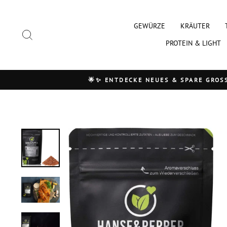
Direkt
zum
GEWÜRZE
KRÄUTER
Inhalt
Suche
PROTEIN & LIGHT
🌟✨ ENTDECKE NEUES & SPARE GROSS