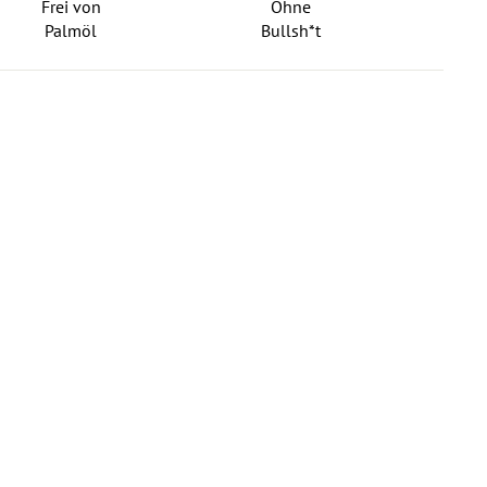
Frei von
Ohne
Palmöl
Bullsh*t