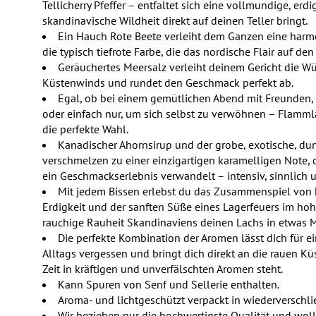
Tellicherry Pfeffer – entfaltet sich eine vollmundige, erdi
skandinavische Wildheit direkt auf deinen Teller bringt.
Ein Hauch Rote Beete verleiht dem Ganzen eine harm
die typisch tiefrote Farbe, die das nordische Flair auf den 
Geräuchertes Meersalz verleiht deinem Gericht die W
Küstenwinds und rundet den Geschmack perfekt ab.
Egal, ob bei einem gemütlichen Abend mit Freunden, 
oder einfach nur, um sich selbst zu verwöhnen – Flamm
die perfekte Wahl.
Kanadischer Ahornsirup und der grobe, exotische, du
verschmelzen zu einer einzigartigen karamelligen Note,
ein Geschmackserlebnis verwandelt – intensiv, sinnlich
Mit jedem Bissen erlebst du das Zusammenspiel von k
Erdigkeit und der sanften Süße eines Lagerfeuers im ho
rauchige Rauheit Skandinaviens deinen Lachs in etwas 
Die perfekte Kombination der Aromen lässt dich für 
Alltags vergessen und bringt dich direkt an die rauen K
Zeit in kräftigen und unverfälschten Aromen steht.
Kann Spuren von Senf und Sellerie enthalten.
Aroma- und lichtgeschützt verpackt in wiederverschl
Wir beziehen nur die hochwertigste Qualität und woll