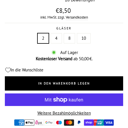
Normaler
€8,50
Preis
inkl. MwSt. zzgl.
Versandkosten
GLÄSER
2
4
8
10
Auf Lager
Kostenloser Versand
ab 50,00 €.
In die Wunschliste
IN DEN WARENKORB LEGEN
Weitere Bezahlmöglichkeiten