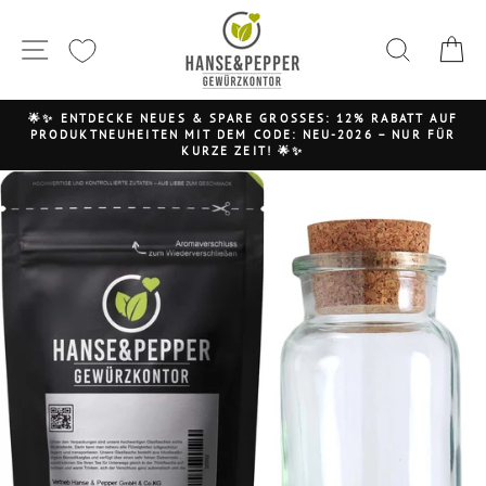
Direkt
zum
Seitennavigation
Suche
Inhalt
🌟✨ ENTDECKE NEUES & SPARE GROSSES: 12% RABATT AUF P
RODUKTNEUHEITEN MIT DEM CODE: NEU-2026 – NUR FÜR K
Pause
URZE ZEIT! 🌟✨
Diashow